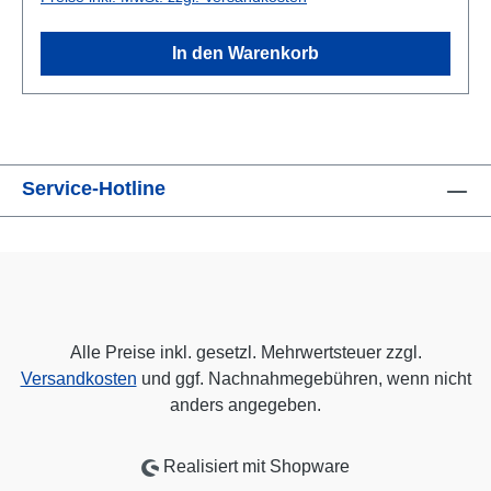
Diener. Dank der Unterstützung durch Display &
Druck-Service GmbH kommt der Erlös des
In den Warenkorb
Kalenderverkaufs zu 100 Prozent den
Clowndoktoren-Visiten zugute.
Service-Hotline
Alle Preise inkl. gesetzl. Mehrwertsteuer zzgl.
Versandkosten
und ggf. Nachnahmegebühren, wenn nicht
anders angegeben.
Realisiert mit Shopware