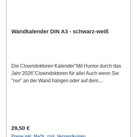
Wandkalender DIN A3 - schwarz-weiß
Die Clowndoktoren Kalender"Mit Humor durch das
Jahr 2026"Clowndoktoren für alle! Auch wenn Sie
"nur" an der Wand hängen oder auf dem
Schreibtisch stehen. Für 2026 haben wir wieder
unsere besonderen Humorkalender für Sie
zusammengestellt.Ob als Wandkalender oder als
Postkarten-Kalender im DIN lang Format:Unsere
Clowndoktoren sind sowohl in schwarz-weiß als
auch in bunt fröhliche Begleiter durchs Jahr.Die
Regulärer Preis:
29,50 €
Motive entstanden zusammen mit Fotograf Mario
Preise inkl. MwSt. zzgl. Versandkosten